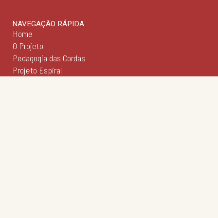
NAVEGAÇÃO RÁPIDA
Home
O Projeto
Pedagogia das Cordas
Projeto Espiral
Academia de Regência
Academia de Regência da UFMG
Academia de Ópera
Concertos Sinos
Repertório Sinos
Caravana Sinos
Revista Sinos
Fimuca
Agenda
Notícias
Galeria
Institucional