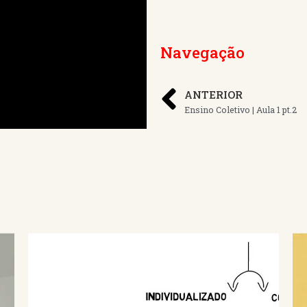
Navegação
ANTERIOR
Ensino Coletivo | Aula 1 pt.2