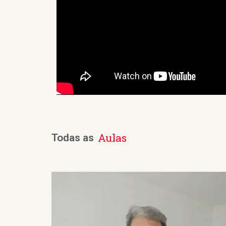
Aulas
Todas as