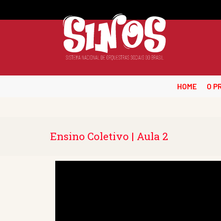
HOME
O P
Ensino Coletivo | Aula 2