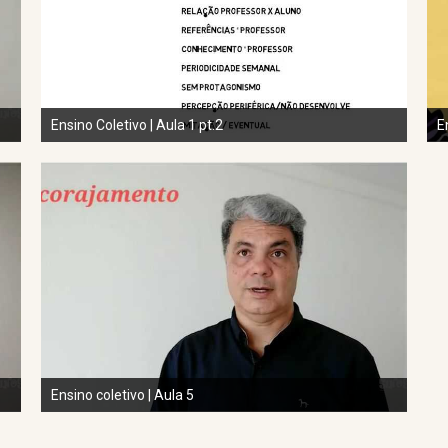
Ensino Coletivo | Aula 1 pt.2
E
Ensino coletivo | Aula 5