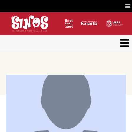
VOLTAR