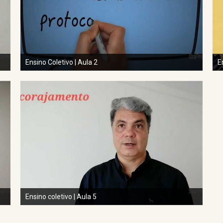
Ensino Coletivo | Aula 2
E
Ensino coletivo | Aula 5