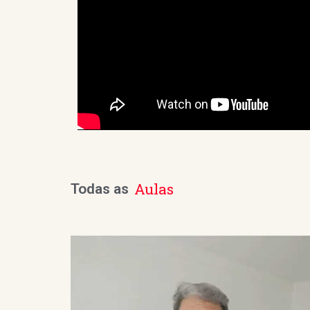
Aulas
Todas as