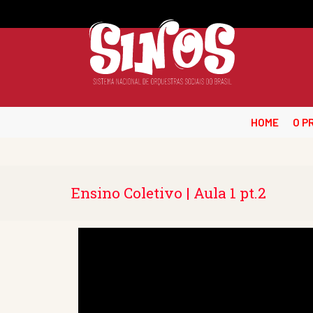
HOME
O P
Ensino Coletivo | Aula 1 pt.2