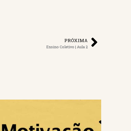
PRÓXIMA
Ensino Coletivo | Aula 2