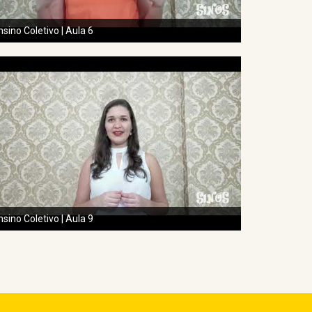
nsino Coletivo | Aula 6
nsino Coletivo | Aula 9