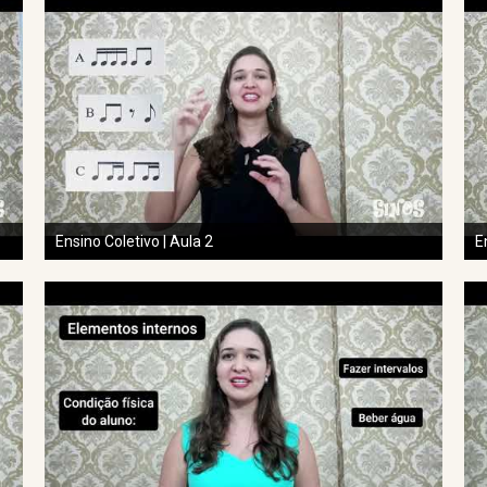
Ensino Coletivo | Aula 2
E