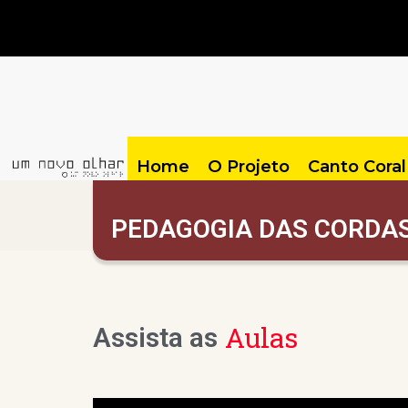
Home
O Projeto
Canto Coral
PEDAGOGIA DAS CORDA
Aulas
Assista as