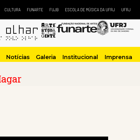
CULTURA
FUNARTE
FUJB
ESCOLA DE MÚSICA DA UFRJ
UFRJ
Notícias
Galeria
Institucional
Imprensa
Hagar