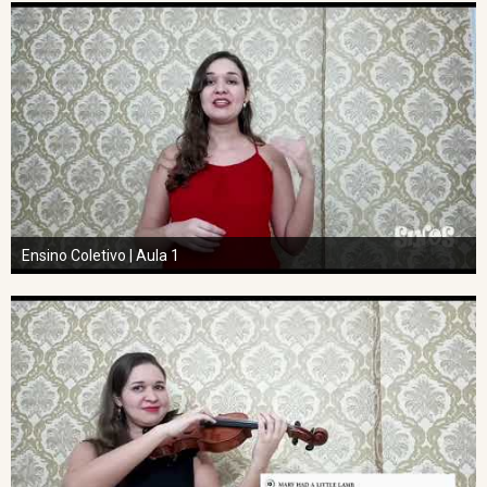
Ensino Coletivo | Aula 1