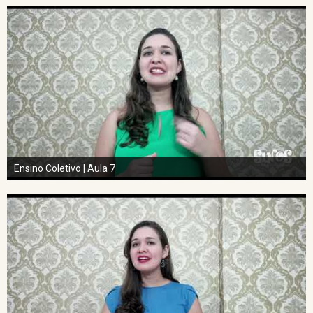
Ensino Coletivo | Aula 7