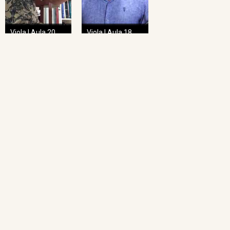
Viola | Aula 20
Viola | Aula 18
NAVEGAÇÃO RÁPIDA
Home
O Projeto
Pedagogia das Cordas
Projeto Espiral
Academia de Regência
Academia de Regência da UFMG
Academia de Ópera
Concertos Sinos
Repertório Sinos