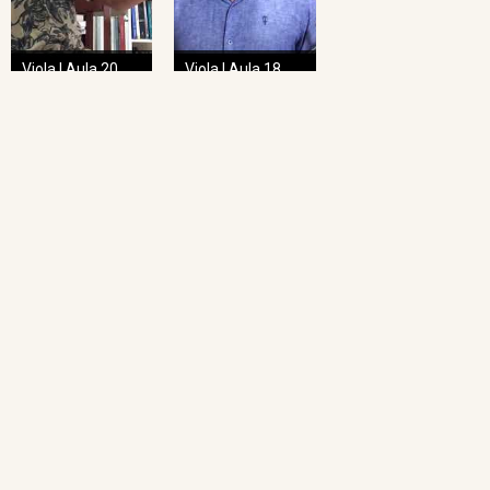
Viola | Aula 20
Viola | Aula 18
NAVEGAÇÃO RÁPIDA
Home
O Projeto
Pedagogia das Cordas
Projeto Espiral
Academia de Regência
Academia de Regência da UFMG
Academia de Ópera
Concertos Sinos
Repertório Sinos