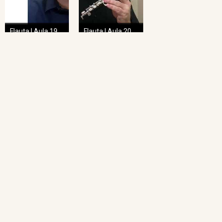
Flauta | Aula 19
Flauta | Aula 20
NAVEGAÇÃO RÁPIDA
Home
O Projeto
Pedagogia das Cordas
Projeto Espiral
Academia de Regência
Academia de Regência da UFMG
Academia de Ópera
Concertos Sinos
Repertório Sinos