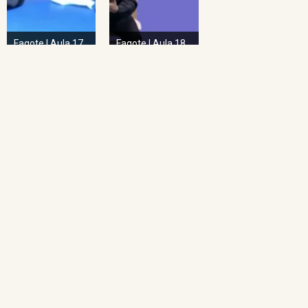
Fagote | Aula 17
Fagote | Aula 18
NAVEGAÇÃO RÁPIDA
Home
O Projeto
Pedagogia das Cordas
Projeto Espiral
Academia de Regência
Academia de Regência da UFMG
Academia de Ópera
Concertos Sinos
Repertório Sinos