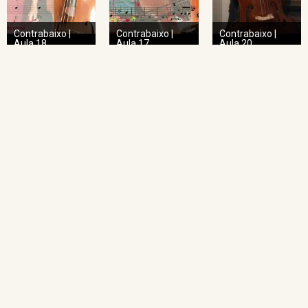
Contrabaixo |
Contrabaixo |
Contrabaixo |
Aula 18
Aula 17
Aula 20
NAVEGAÇÃO RÁPIDA
Home
O Projeto
Pedagogia das Cordas
Projeto Espiral
Academia de Regência
Academia de Regência da UFMG
Academia de Ópera
Concertos Sinos
Repertório Sinos