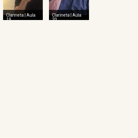
Clarineta | Aula
Clarineta | Aula
19
20
NAVEGAÇÃO RÁPIDA
Home
O Projeto
Pedagogia das Cordas
Projeto Espiral
Academia de Regência
Academia de Regência da UFMG
Academia de Ópera
Concertos Sinos
Repertório Sinos