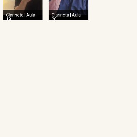
Clarineta | Aula
Clarineta | Aula
19
20
NAVEGAÇÃO RÁPIDA
Home
O Projeto
Pedagogia das Cordas
Projeto Espiral
Academia de Regência
Academia de Regência da UFMG
Academia de Ópera
Concertos Sinos
Repertório Sinos