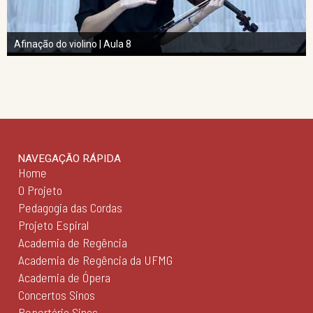
Afinação do violino | Aula 8
NAVEGAÇÃO RÁPIDA
Home
O Projeto
Pedagogia das Cordas
Projeto Espiral
Academia de Regência
Academia de Regência da UFMG
Academia de Ópera
Concertos Sinos
Repertório Sinos