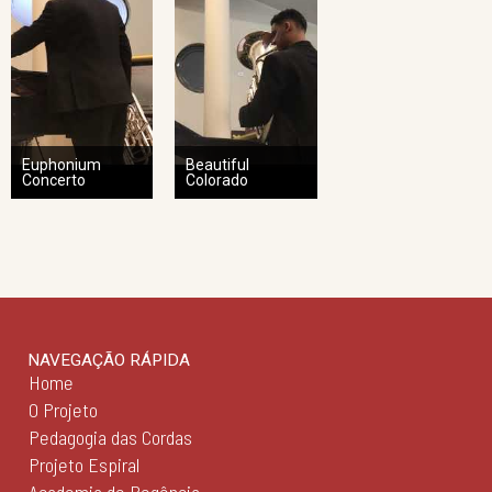
Euphonium
Beautiful
Concerto
Colorado
NAVEGAÇÃO RÁPIDA
Home
O Projeto
Pedagogia das Cordas
Projeto Espiral