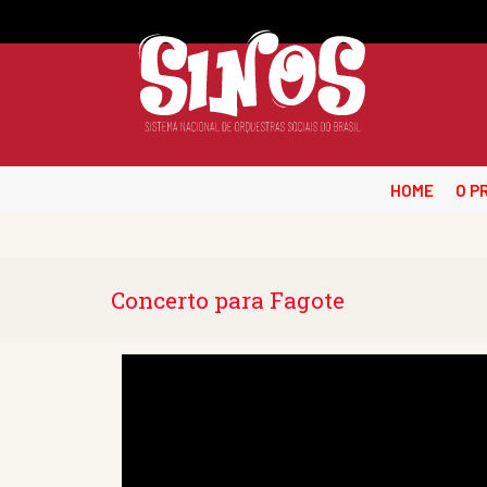
HOME
O P
Concerto para Fagote