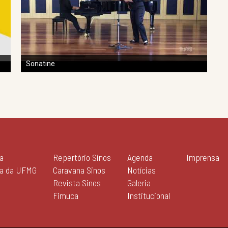
Sonatine
a
Repertório Sinos
Agenda
Imprensa
ia da UFMG
Caravana Sinos
Notícias
Revista Sinos
Galeria
Fimuca
Institucional