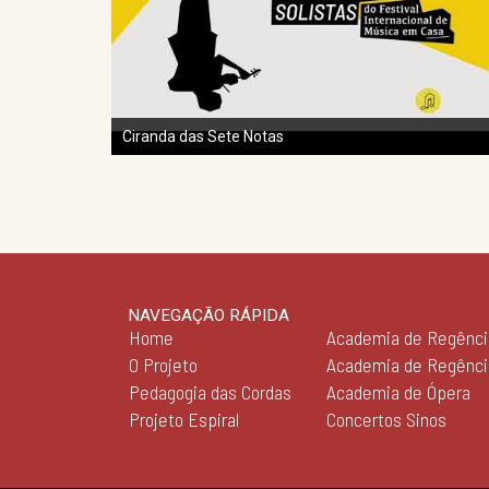
Ciranda das Sete Notas
NAVEGAÇÃO RÁPIDA
Home
Academia de Regênci
O Projeto
Academia de Regênc
Pedagogia das Cordas
Academia de Ópera
Projeto Espiral
Concertos Sinos