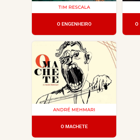
TIM RESCALA
O ENGENHEIRO
O
ANDRÉ MEHMARI
O MACHETE