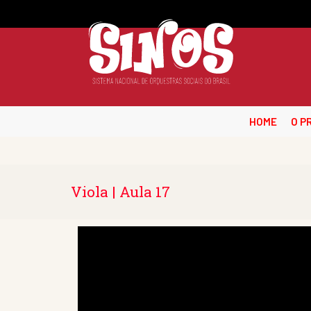
HOME
O P
Viola | Aula 17