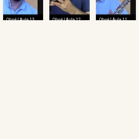
Oboé | Aula 13
Oboé | Aula 12
Oboé | Aula 11
NAVEGAÇÃO RÁPIDA
Home
O Projeto
Pedagogia das Cordas
Projeto Espiral
Academia de Regência
Academia de Regência da UFMG
Academia de Ópera
Concertos Sinos
Repertório Sinos