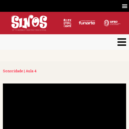
Sonoridade | Aula 4