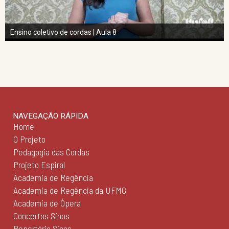
Ensino coletivo de cordas | Aula 8
NAVEGAÇÃO RÁPIDA
Home
O Projeto
Pedagogia das Cordas
Projeto Espiral
Academia de Regência
Academia de Regência da UFMG
Academia de Ópera
Concertos Sinos
Repertório Sinos