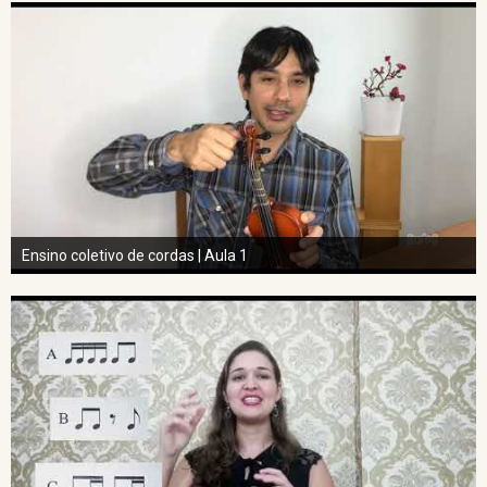
Ensino coletivo de cordas | Aula 1