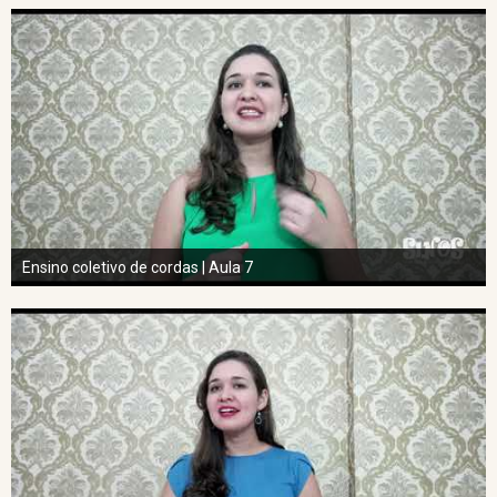
Ensino coletivo de cordas | Aula 7