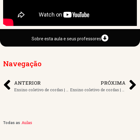
Sobre esta aula e seus professores
Navegação
ANTERIOR
PRÓXIMA
Ensino coletivo de cordas | Aula 3
Ensino coletivo de cordas | Aula 5
Aulas
Todas as