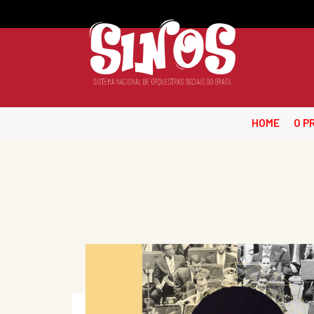
HOME
O P