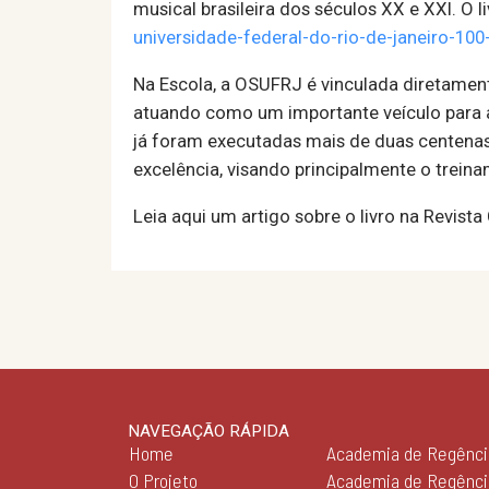
musical brasileira dos séculos XX e XXI. O l
universidade-federal-do-rio-de-janeiro-100
Na Escola, a OSUFRJ é vinculada diretament
atuando como um importante veículo para a 
já foram executadas mais de duas centenas 
excelência, visando principalmente o treina
Leia aqui um artigo sobre o livro na Revist
NAVEGAÇÃO RÁPIDA
Home
Academia de Regênci
O Projeto
Academia de Regênc