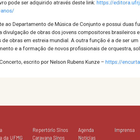
ivro pode ser adquirido através deste link:
https://editora.uf
-anos/
e ao Departamento de Música de Conjunto e possui duas funç
divulgação de obras dos jovens compositores brasileiros e
de obras em estreia mundial. A outra função é a de ser um
mento e a formação de novos profissionais de orquestra, sol
a Concerto, escrito por Nelson Rubens Kunze –
https://encur
a
Repertório Sinos
Agenda
Imprensa
ia da UFMG
Caravana Sinos
Notícias