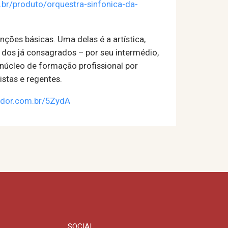
rj.br/produto/orquestra-sinfonica-da-
ões básicas. Uma delas é a artística,
 dos já consagrados – por seu intermédio,
 núcleo de formação profissional por
istas e regentes.
tador.com.br/5ZydA
SOCIAL