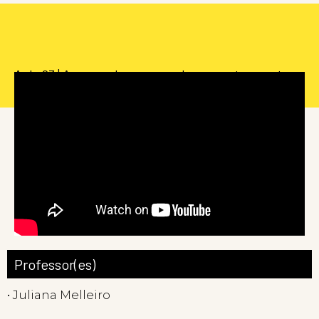
Aula 03 | Aquecendo o corpo: alongamentos, postura
e respiração (Audiodescrição)
Professor(es)
• Juliana Melleiro