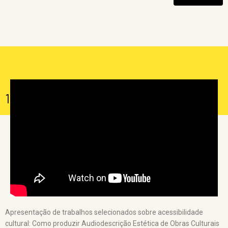
uma vez, em conjunto com o Laboratório de Acessibilidade Cultural
da Universidade do Estado do Rio de Janeiro – UERJ e a Rede
Interuniversitária de Acessibilidade Cultural – RIACult. Em sua
décima edição comemorativa, o ENAC volta às origens, colocando
sua já consolidada estrutura e programação à serviço da
mobilização e participação da sociedade civil na construção de
políticas públicas que garantam e efetivem os direitos culturais das
pessoas com deficiência.
10º ENAC – Sessão de comunicação 6
Apresentação de trabalhos selecionados sobre acessibilidade
cultural: Como produzir Audiodescrição Estética de Obras Culturais