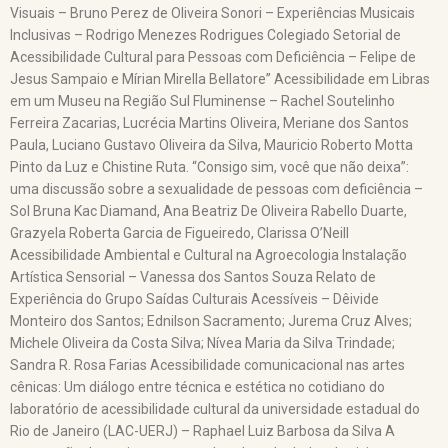
Visuais – Bruno Perez de Oliveira Sonori – Experiências Musicais
Inclusivas – Rodrigo Menezes Rodrigues Colegiado Setorial de
Acessibilidade Cultural para Pessoas com Deficiência – Felipe de
Jesus Sampaio e Mírian Mirella Bellatore” Acessibilidade em Libras
em um Museu na Região Sul Fluminense – Rachel Soutelinho
Ferreira Zacarias, Lucrécia Martins Oliveira, Meriane dos Santos
Paula, Luciano Gustavo Oliveira da Silva, Mauricio Roberto Motta
Pinto da Luz e Chistine Ruta. “Consigo sim, você que não deixa”:
uma discussão sobre a sexualidade de pessoas com deficiência –
Sol Bruna Kac Diamand, Ana Beatriz De Oliveira Rabello Duarte,
Grazyela Roberta Garcia de Figueiredo, Clarissa O’Neill
Acessibilidade Ambiental e Cultural na Agroecologia Instalação
Artística Sensorial – Vanessa dos Santos Souza Relato de
Experiência do Grupo Saídas Culturais Acessíveis – Dêivide
Monteiro dos Santos; Ednilson Sacramento; Jurema Cruz Alves;
Michele Oliveira da Costa Silva; Nívea Maria da Silva Trindade;
Sandra R. Rosa Farias Acessibilidade comunicacional nas artes
cênicas: Um diálogo entre técnica e estética no cotidiano do
laboratório de acessibilidade cultural da universidade estadual do
Rio de Janeiro (LAC-UERJ) – Raphael Luiz Barbosa da Silva A