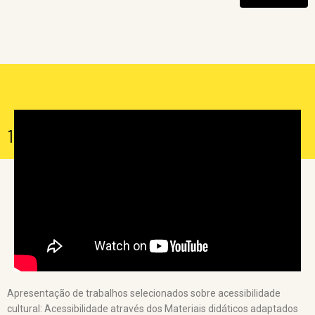
uma vez, em conjunto com o Laboratório de Acessibilidade Cultural
da Universidade do Estado do Rio de Janeiro – UERJ e a Rede
Interuniversitária de Acessibilidade Cultural – RIACult. Em sua
décima edição comemorativa, o ENAC volta às origens, colocando
sua já consolidada estrutura e programação à serviço da
mobilização e participação da sociedade civil na construção de
políticas públicas que garantam e efetivem os direitos culturais das
pessoas com deficiência.
10º ENAC – Sessão de comunicação 5
Apresentação de trabalhos selecionados sobre acessibilidade
cultural: Acessibilidade através dos Materiais didáticos adaptados