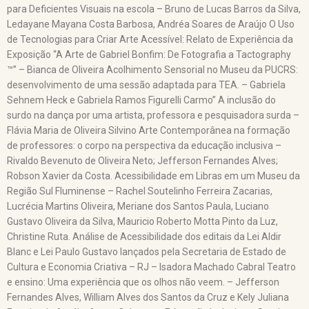
para Deficientes Visuais na escola – Bruno de Lucas Barros da Silva,
Ledayane Mayana Costa Barbosa, Andréa Soares de Araújo O Uso
de Tecnologias para Criar Arte Acessível: Relato de Experiência da
Exposição “A Arte de Gabriel Bonfim: De Fotografia a Tactography
™” – Bianca de Oliveira Acolhimento Sensorial no Museu da PUCRS:
desenvolvimento de uma sessão adaptada para TEA. – Gabriela
Sehnem Heck e Gabriela Ramos Figurelli Carmo” A inclusão do
surdo na dança por uma artista, professora e pesquisadora surda –
Flávia Maria de Oliveira Silvino Arte Contemporânea na formação
de professores: o corpo na perspectiva da educação inclusiva –
Rivaldo Bevenuto de Oliveira Neto; Jefferson Fernandes Alves;
Robson Xavier da Costa. Acessibilidade em Libras em um Museu da
Região Sul Fluminense – Rachel Soutelinho Ferreira Zacarias,
Lucrécia Martins Oliveira, Meriane dos Santos Paula, Luciano
Gustavo Oliveira da Silva, Mauricio Roberto Motta Pinto da Luz,
Christine Ruta. Análise de Acessibilidade dos editais da Lei Aldir
Blanc e Lei Paulo Gustavo lançados pela Secretaria de Estado de
Cultura e Economia Criativa – RJ – Isadora Machado Cabral Teatro
e ensino: Uma experiência que os olhos não veem. – Jefferson
Fernandes Alves, William Alves dos Santos da Cruz e Kely Juliana