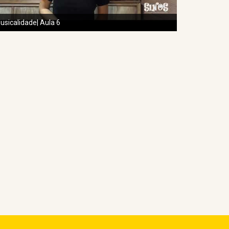
usicalidade| Aula 6