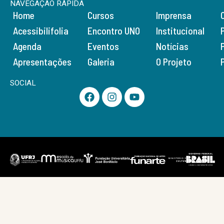
NAVEGAÇÃO RÁPIDA
Home
Cursos
Imprensa
Acessibilifolia
Encontro UNO
Institucional
Agenda
Eventos
Notícias
Apresentações
Galeria
O Projeto
SOCIAL