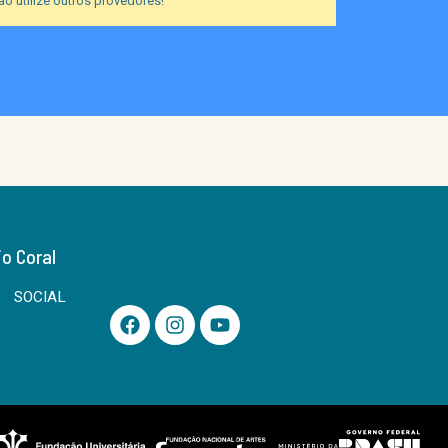
o utilize outros provedores!
io Coral
SOCIAL