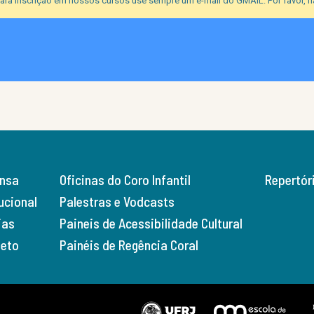
ara inscrição em nossos cursos use sempre um e-mail do GMAIL. Por favor, nã
ensa
Oficinas do Coro Infantil
Repertór
tucional
Palestras e Vodcasts
ias
Paineis de Acessibilidade Cultural
jeto
Painéis de Regência Coral