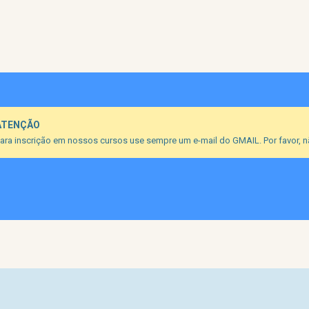
ATENÇÃO
ara inscrição em nossos cursos use sempre um e-mail do GMAIL. Por favor, nã