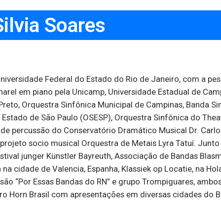
Silvia Soares
niversidade Federal do Estado do Rio de Janeiro, com a pes
harel em piano pela Unicamp, Universidade Estadual de Campi
 Preto, Orquestra Sinfônica Municipal de Campinas, Banda S
Estado de São Paulo (OSESP), Orquestra Sinfônica do Theat
ra de percussão do Conservatório Dramático Musical Dr. Carl
jeto socio musical Orquestra de Metais Lyra Tatuí. Junto a 
stival junger Künstler Bayreuth, Associação de Bandas Blas
na cidade de Valencia, Espanha, Klassiek op Locatie, na Ho
nsão “Por Essas Bandas do RN” e grupo Trompiguares, ambo
ro Horn Brasil com apresentações em diversas cidades do Bra