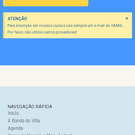
×
ATENÇÃO
Para inscrição em nossos cursos use sempre um e-mail do GMAIL.
Por favor, não utilize outros provedores!
NAVEGAÇÃO RÁPIDA
Início
A Banda do Villa
Agenda