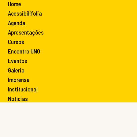
Home
Acessibilifolia
Agenda
Apresentações
Cursos
Encontro UNO
Eventos
Galeria
Imprensa
Institucional
Notícias
O Projeto
Oficinas do Coro Infantil
Palestras e Vodcasts
Paineis de Acessibilidade Cultural