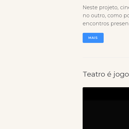
Neste projeto, c
no outro, como p
encontros presenc
MAIS
Teatro é jogo