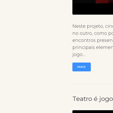
Neste projeto, c
no outro, como p
encontros presenc
principais elemen
jogo....
MAIS
Teatro é jogo