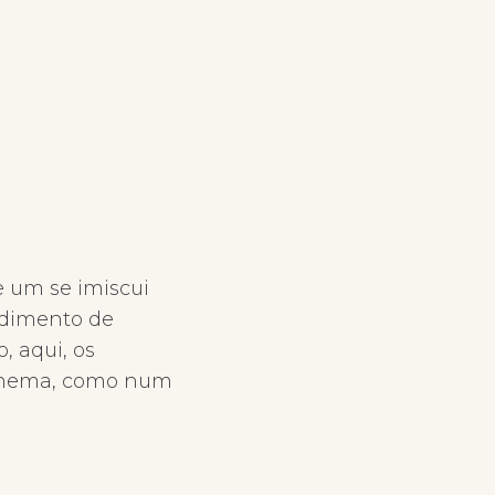
 um se imiscui
edimento de
, aqui, os
 cinema, como num