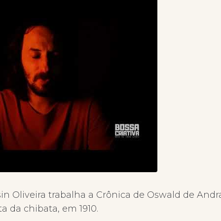
in Oliveira trabalha a Crônica de Oswald de Andr
ta da chibata, em 1910.