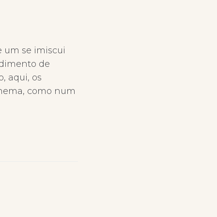
 um se imiscui
edimento de
, aqui, os
 cinema, como num