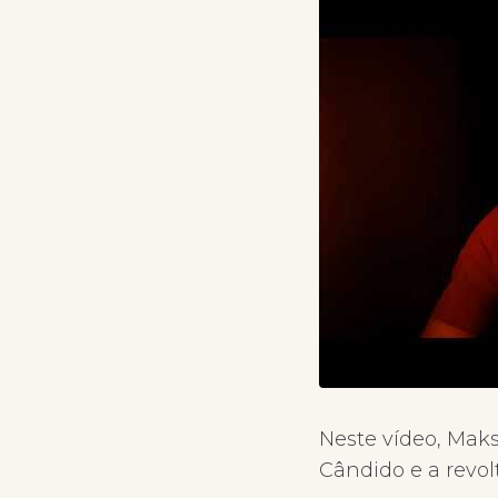
Neste vídeo, Maks
Cândido e a revol