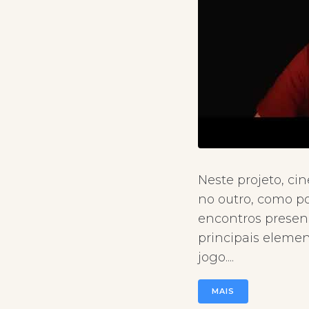
Neste projeto, c
no outro, como p
encontros presenc
principais elemen
jogo....
MAIS