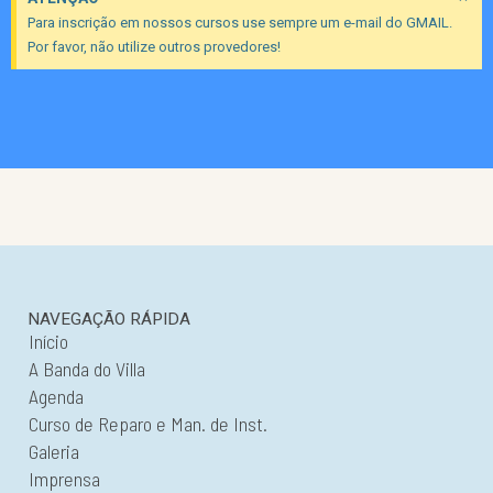
Para inscrição em nossos cursos use sempre um e-mail do GMAIL.
Por favor, não utilize outros provedores!
NAVEGAÇÃO RÁPIDA
Início
A Banda do Villa
Agenda
Curso de Reparo e Man. de Inst.
Galeria
Imprensa