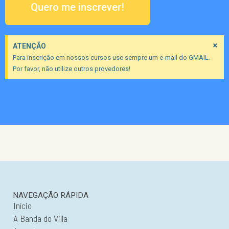
Quero me inscrever!
×
ATENÇÃO
Para inscrição em nossos cursos use sempre um e-mail do GMAIL.
Por favor, não utilize outros provedores!
NAVEGAÇÃO RÁPIDA
Início
A Banda do Villa