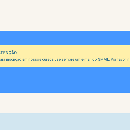
ATENÇÃO
ara inscrição em nossos cursos use sempre um e-mail do GMAIL. Por favor, nã