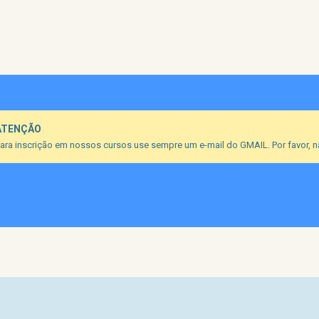
ATENÇÃO
ara inscrição em nossos cursos use sempre um e-mail do GMAIL. Por favor, nã