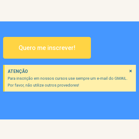
Quero me inscrever!
×
ATENÇÃO
Para inscrição em nossos cursos use sempre um e-mail do GMAIL.
Por favor, não utilize outros provedores!