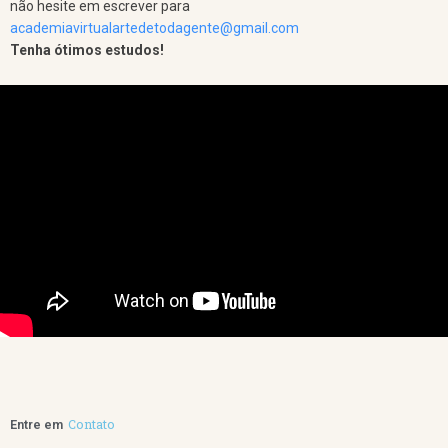
não hesite em escrever para
academiavirtualartedetodagente@gmail.com
Tenha ótimos estudos!
Contato
Entre em