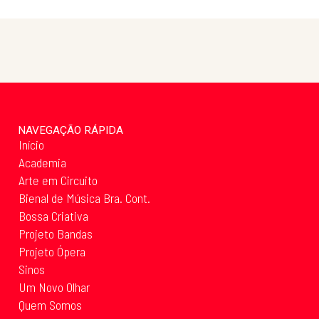
NAVEGAÇÃO RÁPIDA
Início
Academia
Arte em Circuito
Bienal de Música Bra. Cont.
Bossa Criativa
Projeto Bandas
Projeto Ópera
Sinos
Um Novo Olhar
Quem Somos