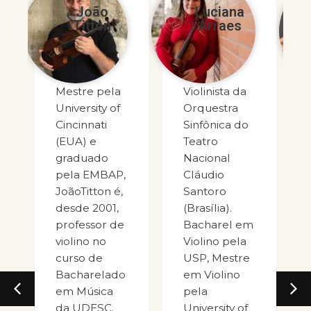
João
Luciana
Fern
Titton
Arraes
Per
Mestre pela
Violinista da
Ferna
University of
Orquestra
Pereir
Cincinnati
Sinfônica do
profes
(EUA) e
Teatro
dos cu
graduado
Nacional
de
pela EMBAP,
Cláudio
Bacha
JoãoTitton é,
Santoro
em Vio
desde 2001,
(Brasília).
de Mes
professor de
Bacharel em
Profiss
violino no
Violino pela
da Esc
curso de
USP, Mestre
Música
Bacharelado
em Violino
UFRJ.
em Música
pela
Saiba
da UDESC.
University of
mais