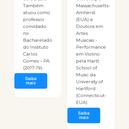
Também
Massachusetts-
atuou como
Amherst
professor
(EUA) e
convidado
Doutora em
no
Artes
Bacharelado
Musicais -
do Instituto
Performance
Carlos
em Violino
Gomes – PA
pela Hartt
(2017-19).
School of
Music da
Saiba
University of
mais
Hartford
(Connecticut-
EUA)
Saiba
mais