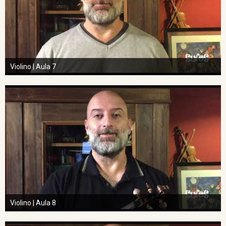
Violino | Aula 7
Violino | Aula 8