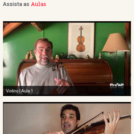
Aulas
Assista as
Violino | Aula 1