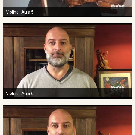
Violino | Aula 5
Violino | Aula 6