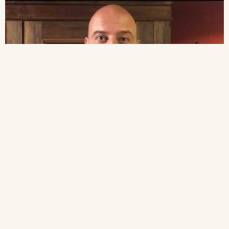
Violino | Aula 14