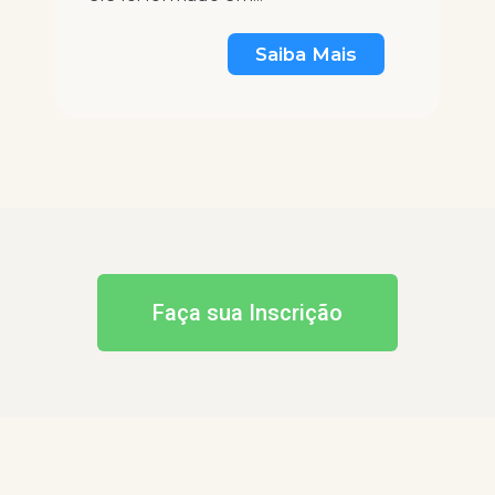
Saiba Mais
is
Faça sua Inscrição