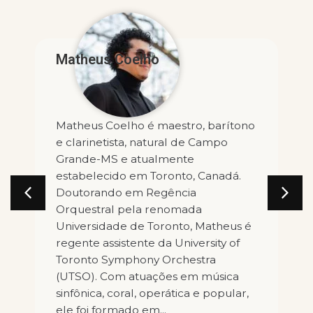
Ana Letícia Barros
arítono
Atualmente é Professora de
mpo
Percussão e Música de Câmara da
UNIRIO e Professora da Pós-
nadá.
Graduação Profissional – PROEMUS.
Timpanista e chefe de naipe da
Orquestra Sinfônica de Mulheres do
theus é
Brasil. Desenvolve um extenso
ty of
estudo sobre a técnica de seis
a
baquetas, com diversas obras
úsica
brasileiras encomendadas e
opular,
estreadas por ela. Já...