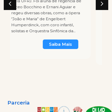
(Universidade Superior de música de
Kalrsruhe – Alemanha). Foi
integrante da Orquestra de Câmara
da Cidade de João Pessoa – Paraíba
e da Orquestra Sinfônica Jovem da
Paraíba, nas quais atuou também
como solista.
Saiba Mais
Parceria