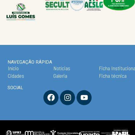
NAVEGAÇÃO RÁPIDA
Início
Notícias
Ficha Instituciona
Cidades
Galeria
Ficha técnica
SOCIAL