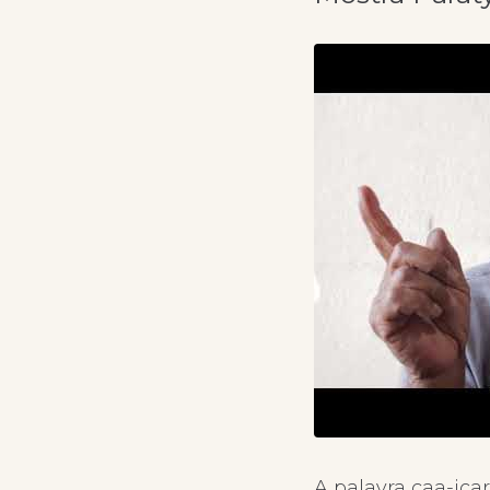
A palavra caa-iça