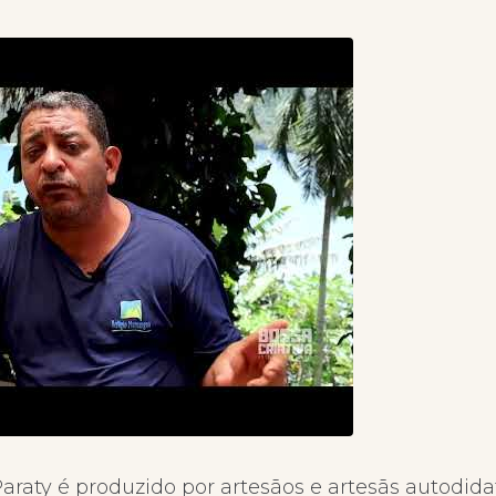
araty é produzido por artesãos e artesãs autodida