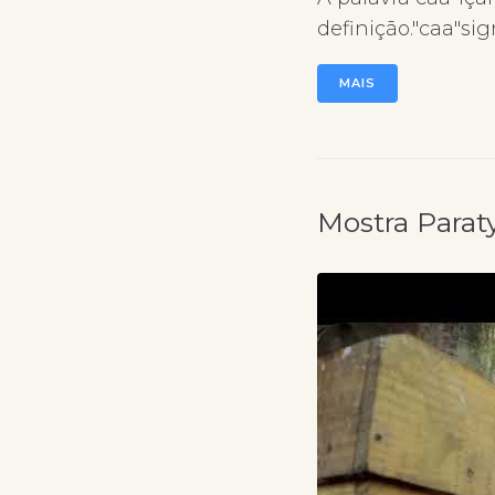
definição."caa"si
MAIS
Mostra Paraty