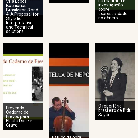
na marimba e
Villa Lobos´
investigação
Bachianas
sobre
Brasileiras 3 and
expressividade
4: A Proposal for
no gênero
Stylistic-
Interpretative
and Technical
solutions
O repertório
Frevendo:
brasileiro de Bidu
Caderno de
Sayão
Frevos para
Flauta Doce e
Cravo
Estudo da obra