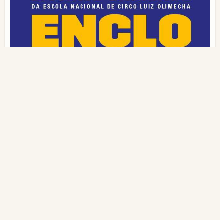
Abertas inscrições para o Curso Técnico em
Artes Circenses, na ENCLO
Candidatos podem concorrer às 54 bolsas
até 28/11. A Escola Nacional de Circo Luiz
Olimecha fica no Rio de Janeiro. Curso é
oferecido pela Funarte...
novembro 4, 2024