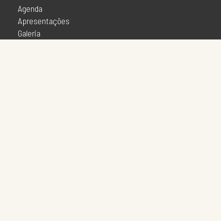
Agenda
Apresentações
Galeria
Imprensa
O Projeto
Oficinas
Lives
Mostras Virtuais
Mostras Presenciais
A Grande Encircopédia Virtual
Outras Esquinas
Notícias
Patrimônio
Realidades Atuais
SOCIAL