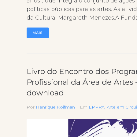
anos”, que integra o conjunto de ações 
políticas públicas para as artes. As ati
da Cultura, Margareth Menezes.A Fundaç
MAIS
Livro do Encontro dos Progr
Profissional da Área de Artes
download
Por
Henrique Koifman
Em
EPPPA
,
Arte em Circu