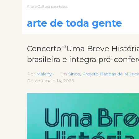
Arte e Cultura para todos
arte de toda gente
Concerto “Uma Breve História
brasileira e integra pré-conf
Por
Malany -
Em
Sinos
,
Projeto Bandas de Músic
Postou
maio 14, 2026