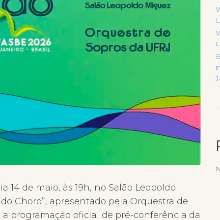
W
L
W
C
B
i
J
N
ia 14 de maio, às 19h, no Salão Leopoldo
 do Choro”, apresentado pela Orquestra de
 a programação oficial de pré-conferência da