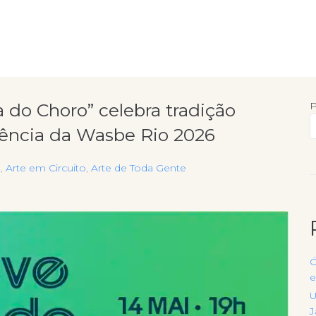
 do Choro” celebra tradição
P
erência da Wasbe Rio 2026
a
,
Arte em Circuito
,
Arte de Toda Gente
Ó
e
U
J