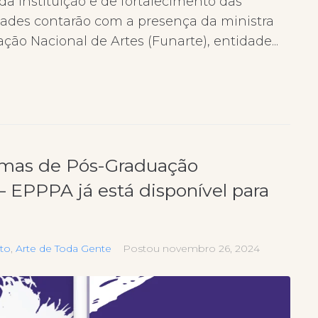
da instituição e de fortalecimento das
vidades contarão com a presença da ministra
ão Nacional de Artes (Funarte), entidade...
amas de Pós-Graduação
 – EPPPA já está disponível para
ito
,
Arte de Toda Gente
Postou
novembro 26, 2024