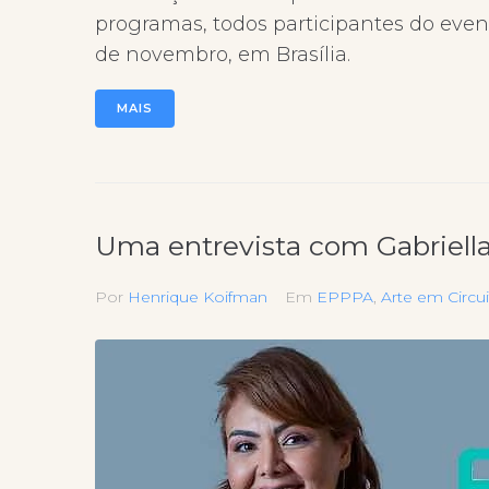
programas, todos participantes do event
de novembro, em Brasília.
MAIS
Uma entrevista com Gabriell
Por
Henrique Koifman
Em
EPPPA
,
Arte em Circu