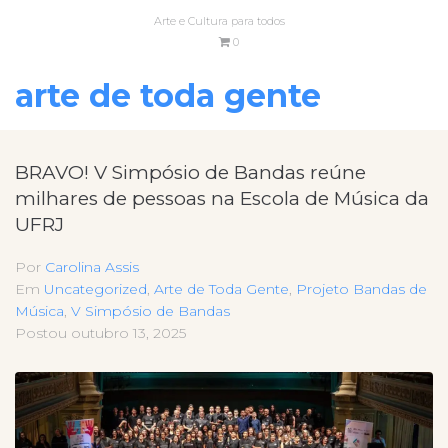
Arte e Cultura para todos
0
arte de toda gente
BRAVO! V Simpósio de Bandas reúne
milhares de pessoas na Escola de Música da
UFRJ
Por
Carolina Assis
Em
Uncategorized
,
Arte de Toda Gente
,
Projeto Bandas de
Música
,
V Simpósio de Bandas
Postou
outubro 13, 2025