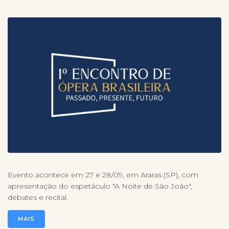
Evento acontece em 27 e 28/09, em Araras (SP), com
apresentação do espetáculo "A Noite de São João",
debates e recital.
MAIS